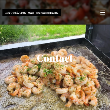
0473.57.13.98.
Gsm.
Mail : peter.oris@telenet.
be
Contact